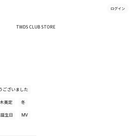
ログイン
。
TWDS CLUB STORE
うございました
木美定
冬
誕生日
MV