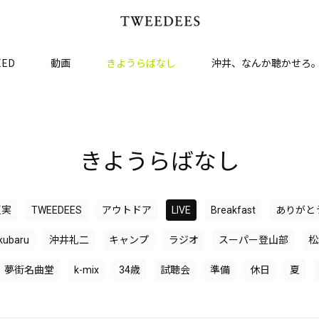
EED
動画
きようらばなし
沖井、なんか聴かせろ
きようらばなし
夏実
TWEEDEES
アウトドア
LIVE
Breakfast
ありがと
kkubaru
沖井礼二
キャンプ
ラジオ
スーパー登山部
松
夢街名曲堂
k-mix
34歳
試聴会
準備
休日
夏