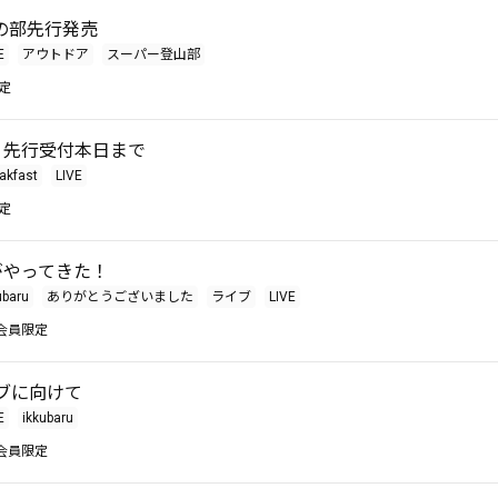
の部先行発売
E
アウトドア
スーパー登山部
定
UB 先行受付本日まで
akfast
LIVE
定
Uがやってきた！
ubaru
ありがとうございました
ライブ
LIVE
会員限定
イブに向けて
E
ikkubaru
会員限定