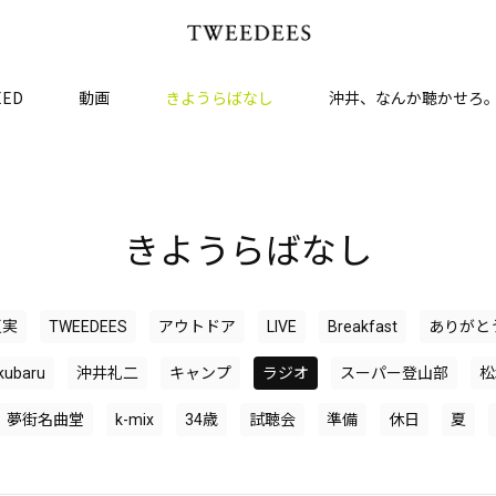
EED
動画
きようらばなし
沖井、なんか聴かせろ
きようらばなし
夏実
TWEEDEES
アウトドア
LIVE
Breakfast
ありがと
kkubaru
沖井礼二
キャンプ
ラジオ
スーパー登山部
松
夢街名曲堂
k-mix
34歳
試聴会
準備
休日
夏