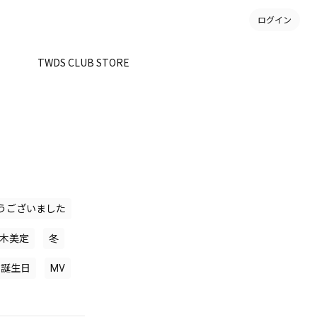
ログイン
。
TWDS CLUB STORE
うございました
木美定
冬
誕生日
MV