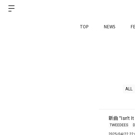
TOP
NEWS
F
ALL
新曲 "Isn'
TWEEDEES
2025/04/22 22: