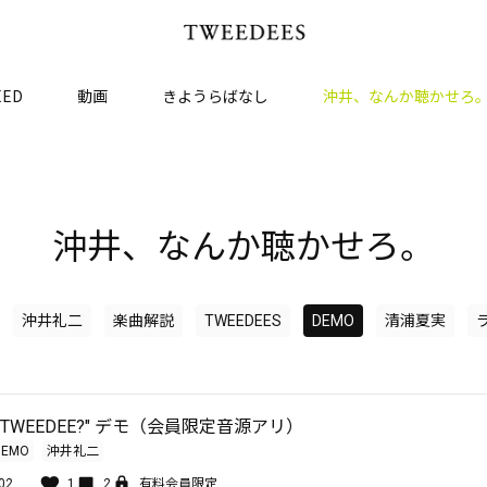
EED
動画
きようらばなし
沖井、なんか聴かせろ
沖井、なんか聴かせろ。
沖井礼二
楽曲解説
TWEEDEES
DEMO
清浦夏実
t It TWEEDEE?" デモ（会員限定音源アリ）
DEMO
沖井礼二
02
1
2
有料会員限定