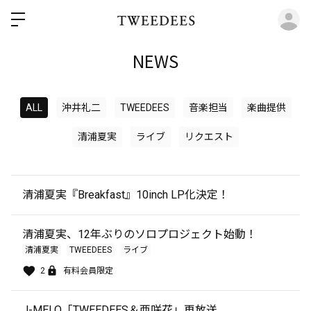
ロ
NEWS
ALL
沖井礼二
TWEEDEES
音楽担当
楽曲提供
清浦夏実
ライブ
リクエスト
清浦夏実『Breakfast』10inch LP化決定！
清浦夏実、12年ぶりのソロプロジェクト始動！
清浦夏実
TWEEDEES
ライブ
2
有料会員限定
J-MELO「TWEEDEES＆亜咲花」再放送