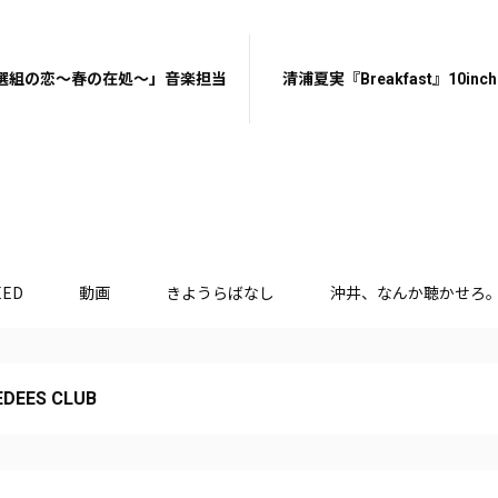
選組の恋～春の在処～」音楽担当
清浦夏実『Breakfast』10inc
EED
動画
きようらばなし
沖井、なんか聴かせろ
DEES CLUB