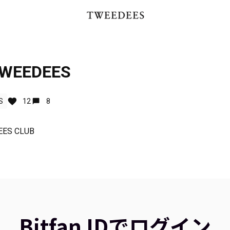
EEDEES
S
12
8
EES CLUB
Bitfan IDでログイン