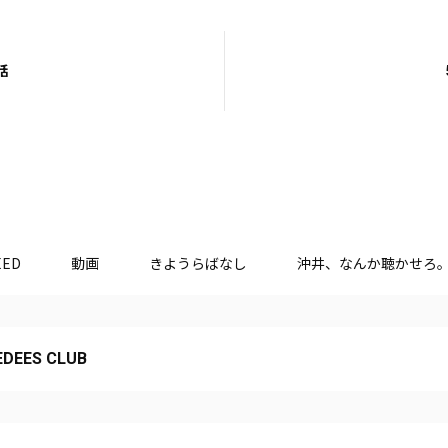
話
EED
動画
きようらばなし
沖井、なんか聴かせろ
DEES CLUB