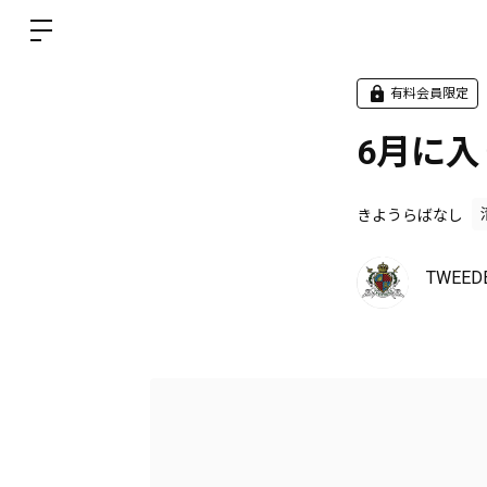
有料会員限定
6月に
きようらばなし
TWEED